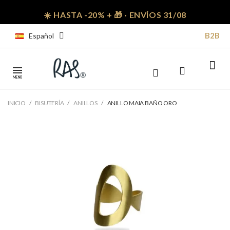
☀️ HASTA -20% + 🎁 · ENVÍOS 31/08
B2B
Español
MENÚ
INICIO
BISUTERÍA
ANILLOS
ANILLO MAIA BAÑO ORO