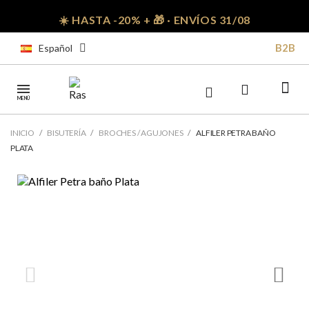
☀️ HASTA -20% + 🎁 · ENVÍOS 31/08
B2B
Español
MENÚ
INICIO
BISUTERÍA
BROCHES / AGUJONES
ALFILER PETRA BAÑO
PLATA