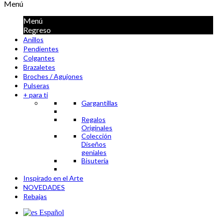
Menú
Menú
Regreso
Anillos
Pendientes
Colgantes
Brazaletes
Broches / Agujones
Pulseras
+ para ti
Gargantillas
Regalos
Originales
Colección
Diseños
geniales
Bisutería
Inspirado en el Arte
NOVEDADES
Rebajas
Español