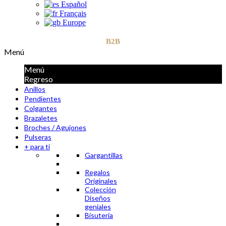
Español
Français
Europe
B2B
Menú
Menú
Regreso
Anillos
Pendientes
Colgantes
Brazaletes
Broches / Agujones
Pulseras
+ para ti
Gargantillas
Regalos
Originales
Colección
Diseños
geniales
Bisutería