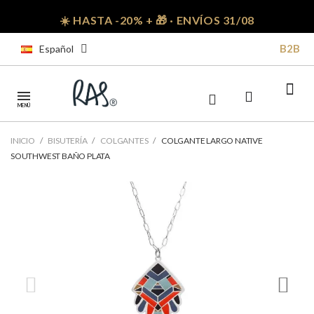
☀️ HASTA -20% + 🎁 · ENVÍOS 31/08
B2B
Español
MENÚ
INICIO
BISUTERÍA
COLGANTES
COLGANTE LARGO NATIVE
SOUTHWEST BAÑO PLATA