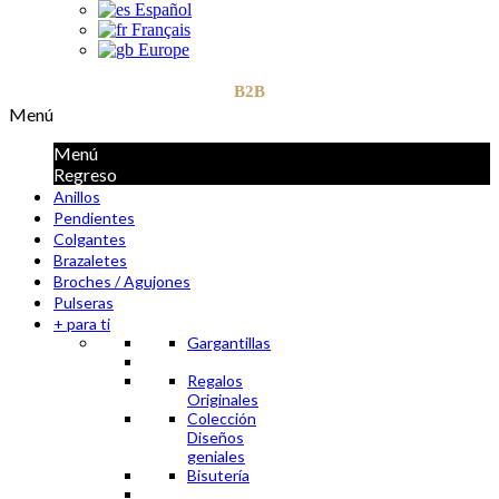
Español
Français
Europe
B2B
Menú
Menú
Regreso
Anillos
Pendientes
Colgantes
Brazaletes
Broches / Agujones
Pulseras
+ para ti
Gargantillas
Regalos
Originales
Colección
Diseños
geniales
Bisutería