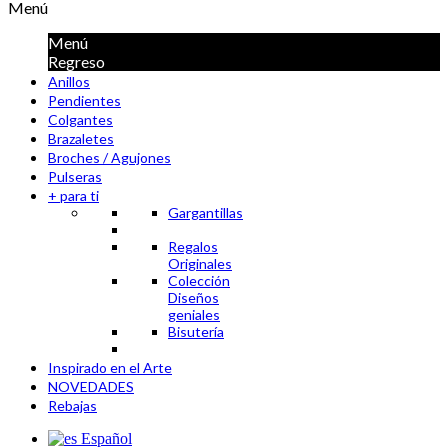
Menú
Menú
Regreso
Anillos
Pendientes
Colgantes
Brazaletes
Broches / Agujones
Pulseras
+ para ti
Gargantillas
Regalos
Originales
Colección
Diseños
geniales
Bisutería
Inspirado en el Arte
NOVEDADES
Rebajas
Español