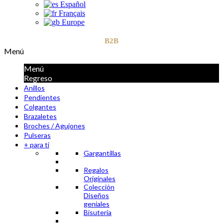
Español
Français
Europe
B2B
Menú
Menú
Regreso
Anillos
Pendientes
Colgantes
Brazaletes
Broches / Agujones
Pulseras
+ para ti
Gargantillas
Regalos
Originales
Colección
Diseños
geniales
Bisutería