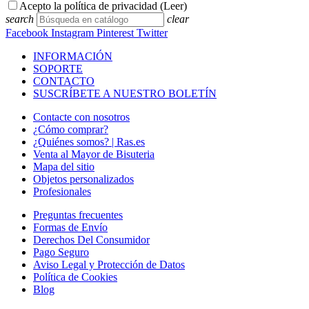
Acepto la política de privacidad (
Leer
)
search
clear
Facebook
Instagram
Pinterest
Twitter
INFORMACIÓN
SOPORTE
CONTACTO
SUSCRÍBETE A NUESTRO BOLETÍN
Contacte con nosotros
¿Cómo comprar?
¿Quiénes somos? | Ras.es
Venta al Mayor de Bisuteria
Mapa del sitio
Objetos personalizados
Profesionales
Preguntas frecuentes
Formas de Envío
Derechos Del Consumidor
Pago Seguro
Aviso Legal y Protección de Datos
Política de Cookies
Blog