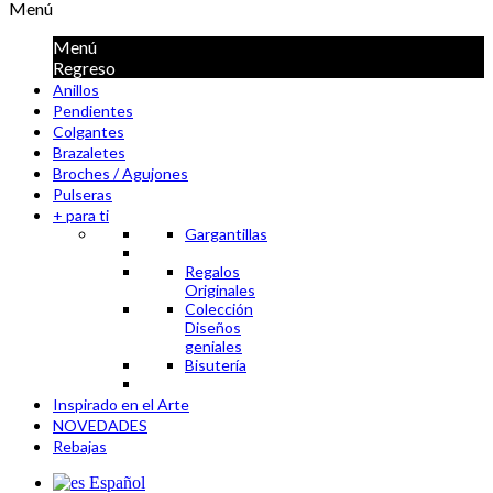
Menú
Menú
Regreso
Anillos
Pendientes
Colgantes
Brazaletes
Broches / Agujones
Pulseras
+ para ti
Gargantillas
Regalos
Originales
Colección
Diseños
geniales
Bisutería
Inspirado en el Arte
NOVEDADES
Rebajas
Español