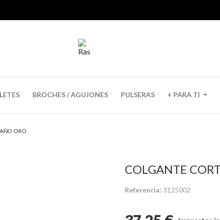
LETES
BROCHES / AGUJONES
PULSERAS
+ PARA TI
BAÑO ORO
COLGANTE CORT
Referencia
3125002