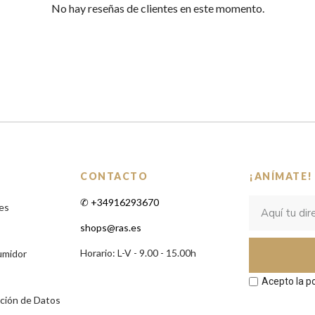
No hay reseñas de clientes en este momento.
CONTACTO
¡ANÍMATE!
✆ +34916293670
es
shops@ras.es
Horario: L-V - 9.00 - 15.00h
umidor
Acepto la po
cción de Datos