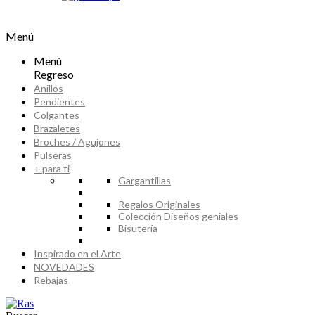
Menú
Menú
Regreso
Anillos
Pendientes
Colgantes
Brazaletes
Broches / Agujones
Pulseras
+ para ti
Gargantillas
Regalos Originales
Colección Diseños geniales
Bisutería
Inspirado en el Arte
NOVEDADES
Rebajas