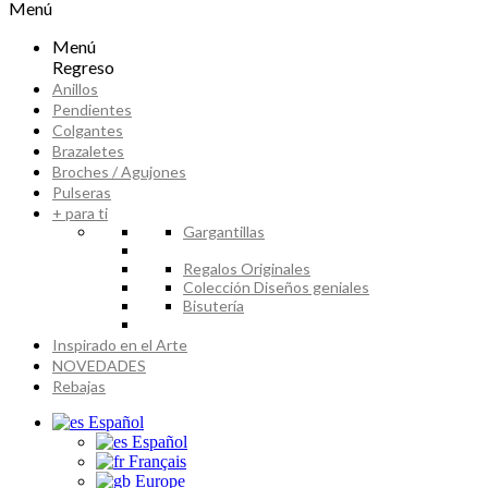
Menú
Menú
Regreso
Anillos
Pendientes
Colgantes
Brazaletes
Broches / Agujones
Pulseras
+ para ti
Gargantillas
Regalos Originales
Colección Diseños geniales
Bisutería
Inspirado en el Arte
NOVEDADES
Rebajas
Español
Español
Français
Europe