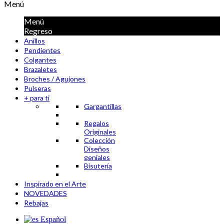
Menú
Menú
Regreso
Anillos
Pendientes
Colgantes
Brazaletes
Broches / Agujones
Pulseras
+ para ti
Gargantillas
Regalos
Originales
Colección
Diseños
geniales
Bisutería
Inspirado en el Arte
NOVEDADES
Rebajas
Español