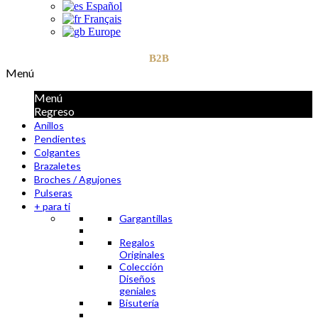
Español
Français
Europe
B2B
Menú
Menú
Regreso
Anillos
Pendientes
Colgantes
Brazaletes
Broches / Agujones
Pulseras
+ para ti
Gargantillas
Regalos
Originales
Colección
Diseños
geniales
Bisutería