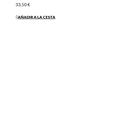
Pendiente Nirvana Mediano baño Oro
39,60 €
AÑADIR A LA CESTA