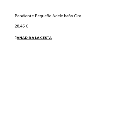
Brazalete Simply baño Oro
33,19 €
44,25 €
25% Selección especial
AÑADIR A LA CESTA
Pendiente Too Much pequeño baño Oro
47,90 €
AÑADIR A LA CESTA