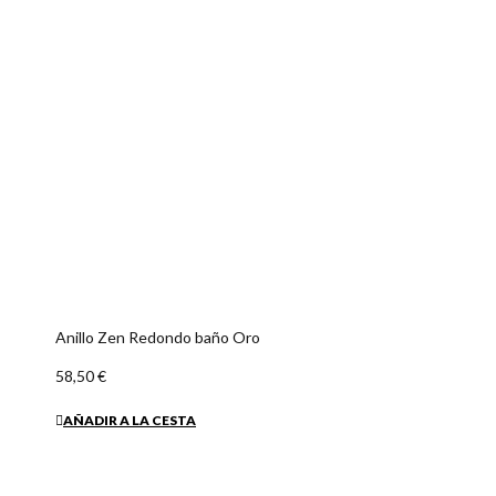
AÑADIR A LA CESTA
INFORMACIÓN
SOPORTE
CONTACTO
SUSCRÍBETE A NUESTRO BOLETÍN
Contacte con nosotros
¿Cómo comprar?
¿Quiénes somos? | Ras.es
Venta al Mayor de Bisuteria