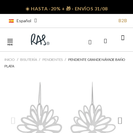
☀️ HASTA -20% + 🎁 · ENVÍOS 31/08
B2B
Español
MENÚ
INICIO
BISUTERÍA
PENDIENTES
PENDIENTE GRANDE NÁYADE BAÑO
PLATA