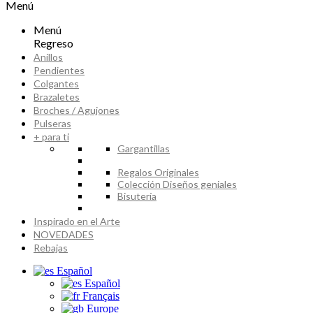
Menú
Menú
Regreso
Anillos
Pendientes
Colgantes
Brazaletes
Broches / Agujones
Pulseras
+ para ti
Gargantillas
Regalos Originales
Colección Diseños geniales
Bisutería
Inspirado en el Arte
NOVEDADES
Rebajas
Español
Español
Français
Europe