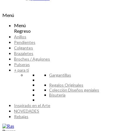
Menú
Menú
Regreso
Anillos
Pendientes
Colgantes
Brazaletes
Broches / Agujones
Pulseras
+ para ti
Gargantillas
Regalos Originales
Colección Diseños geniales
Bisutería
Inspirado en el Arte
NOVEDADES
Rebajas