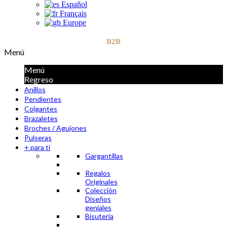
Español
Français
Europe
B2B
Menú
Menú
Regreso
Anillos
Pendientes
Colgantes
Brazaletes
Broches / Agujones
Pulseras
+ para ti
Gargantillas
Regalos
Originales
Colección
Diseños
geniales
Bisutería