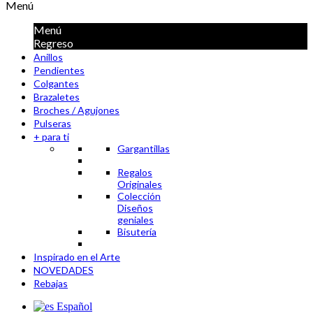
Menú
Menú
Regreso
Anillos
Pendientes
Colgantes
Brazaletes
Broches / Agujones
Pulseras
+ para ti
Gargantillas
Regalos
Originales
Colección
Diseños
geniales
Bisutería
Inspirado en el Arte
NOVEDADES
Rebajas
Español