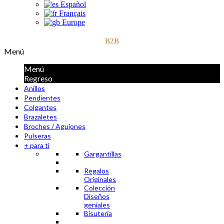
Español
Français
Europe
B2B
Menú
Menú
Regreso
Anillos
Pendientes
Colgantes
Brazaletes
Broches / Agujones
Pulseras
+ para ti
Gargantillas
Regalos
Originales
Colección
Diseños
geniales
Bisutería