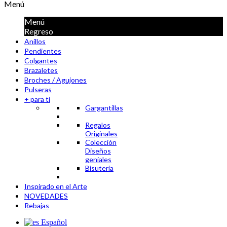
Menú
Menú
Regreso
Anillos
Pendientes
Colgantes
Brazaletes
Broches / Agujones
Pulseras
+ para ti
Gargantillas
Regalos
Originales
Colección
Diseños
geniales
Bisutería
Inspirado en el Arte
NOVEDADES
Rebajas
Español