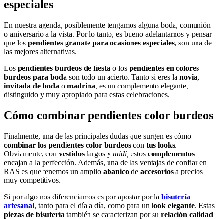
especiales
En nuestra agenda, posiblemente tengamos alguna boda, comunión
o aniversario a la vista. Por lo tanto, es bueno adelantarnos y pensar
que los
pendientes granate para ocasiones especiales
, son una de
las mejores alternativas.
Los
pendientes burdeos de fiesta
o los
pendientes en colores
burdeos para boda
son todo un acierto. Tanto si eres la
novia
,
invitada de boda
o
madrina
, es un complemento elegante,
distinguido y muy apropiado para estas celebraciones.
Cómo combinar pendientes color burdeos
Finalmente, una de las principales dudas que surgen es cómo
combinar los pendientes color burdeos
con
tus looks
.
Obviamente, con
vestidos
largos y
midi,
estos
complementos
encajan a la perfección. Además, una de las ventajas de confiar en
RAS es que tenemos un amplio
abanico
de
accesorios
a precios
muy competitivos.
Si por algo nos diferenciamos es por apostar por la
bisutería
artesanal
, tanto para el día a día, como para un
look elegante
. Estas
piezas de bisutería
también se caracterizan por su
relación calidad