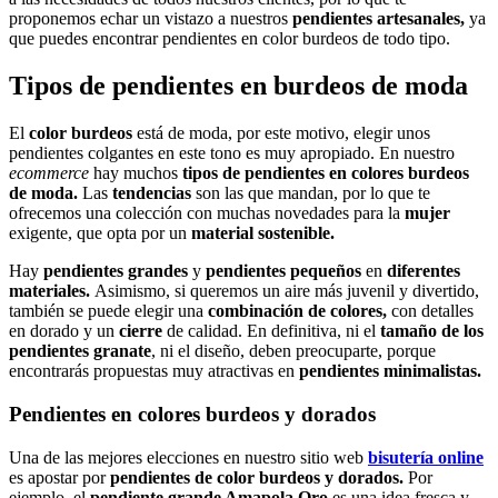
proponemos echar un vistazo a nuestros
pendientes artesanales,
ya
que puedes encontrar pendientes en color burdeos de todo tipo.
Tipos de pendientes en burdeos de moda
El
color burdeos
está de moda, por este motivo, elegir unos
pendientes colgantes en este tono es muy apropiado. En nuestro
ecommerce
hay muchos
tipos de pendientes en colores burdeos
de moda.
Las
tendencias
son las que mandan, por lo que te
ofrecemos una colección con muchas novedades para la
mujer
exigente, que opta por un
material sostenible.
Hay
pendientes grandes
y
pendientes pequeños
en
diferentes
materiales.
Asimismo, si queremos un aire más juvenil y divertido,
también se puede elegir una
combinación de colores,
con detalles
en dorado y un
cierre
de calidad. En definitiva, ni el
tamaño de los
pendientes granate
, ni el diseño, deben preocuparte, porque
encontrarás propuestas muy atractivas en
pendientes minimalistas.
Pendientes en colores burdeos y dorados
Una de las mejores elecciones en nuestro sitio web
bisutería online
es apostar por
pendientes de color burdeos y dorados.
Por
ejemplo, el
pendiente grande Amapola Oro
es una idea fresca y