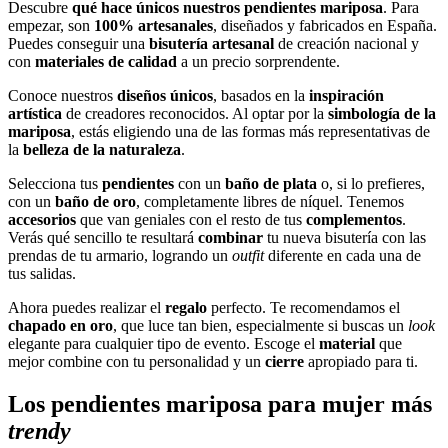
Descubre
qué hace únicos nuestros pendientes mariposa
. Para
empezar, son
100% artesanales
, diseñados y fabricados en España.
Puedes conseguir una
bisutería artesanal
de creación nacional y
con
materiales de calidad
a un precio sorprendente.
Conoce nuestros
diseños únicos
, basados en la
inspiración
artística
de creadores reconocidos. Al optar por la
simbología de la
mariposa
, estás eligiendo una de las formas más representativas de
la
belleza de la naturaleza
.
Selecciona tus
pendientes
con un
baño de plata
o, si lo prefieres,
con un
baño de oro
, completamente libres de níquel. Tenemos
accesorios
que van geniales con el resto de tus
complementos
.
Verás qué sencillo te resultará
combinar
tu nueva bisutería con las
prendas de tu armario, logrando un
outfit
diferente en cada una de
tus salidas.
Ahora puedes realizar el
regalo
perfecto. Te recomendamos el
chapado en oro
, que luce tan bien, especialmente si buscas un
look
elegante para cualquier tipo de evento. Escoge el
material
que
mejor combine con tu personalidad y un
cierre
apropiado para ti.
Los pendientes mariposa para mujer más
trendy