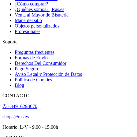
¿Cómo comprar?
¿Quiénes somos? | Ras.es
Venta al Mayor de Bisuteria
Mapa del sitio
Objetos personalizados
Profesionales
Soporte
Preguntas frecuentes
Formas de Envío
Derechos Del Consumidor
Pago Seguro
Aviso Legal y Protección de Datos
Política de Cookies
Blog
CONTACTO
✆ +34916293670
shops@ras.es
Horario: L-V - 9.00 - 15.00h