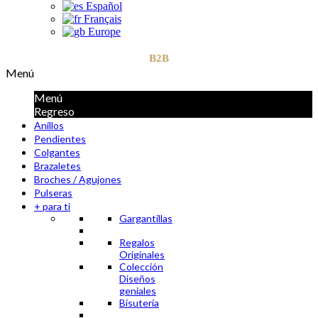
Español
Français
Europe
B2B
Menú
Menú
Regreso
Anillos
Pendientes
Colgantes
Brazaletes
Broches / Agujones
Pulseras
+ para ti
Gargantillas
Regalos
Originales
Colección
Diseños
geniales
Bisutería