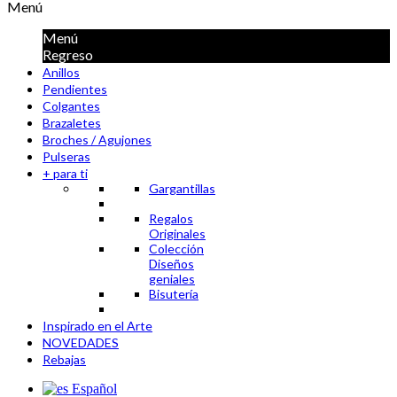
Menú
Menú
Regreso
Anillos
Pendientes
Colgantes
Brazaletes
Broches / Agujones
Pulseras
+ para ti
Gargantillas
Regalos
Originales
Colección
Diseños
geniales
Bisutería
Inspirado en el Arte
NOVEDADES
Rebajas
Español