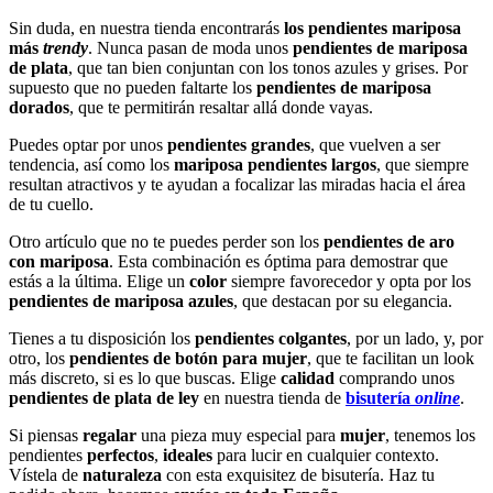
Sin duda, en nuestra tienda encontrarás
los pendientes mariposa
más
trendy
. Nunca pasan de moda unos
pendientes de mariposa
de plata
, que tan bien conjuntan con los tonos azules y grises. Por
supuesto que no pueden faltarte los
pendientes de mariposa
dorados
, que te permitirán resaltar allá donde vayas.
Puedes optar por unos
pendientes grandes
, que vuelven a ser
tendencia, así como los
mariposa pendientes largos
, que siempre
resultan atractivos y te ayudan a focalizar las miradas hacia el área
de tu cuello.
Otro artículo que no te puedes perder son los
pendientes de aro
con mariposa
. Esta combinación es óptima para demostrar que
estás a la última. Elige un
color
siempre favorecedor y opta por los
pendientes de mariposa azules
, que destacan por su elegancia.
Tienes a tu disposición los
pendientes colgantes
, por un lado, y, por
otro, los
pendientes de botón para mujer
, que te facilitan un look
más discreto, si es lo que buscas. Elige
calidad
comprando unos
pendientes de plata de ley
en nuestra tienda de
bisutería
online
.
Si piensas
regalar
una pieza muy especial para
mujer
, tenemos los
pendientes
perfectos
,
ideales
para lucir en cualquier contexto.
Vístela de
naturaleza
con esta exquisitez de bisutería. Haz tu