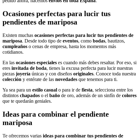
pedido ahora, hacemos
envíos en toda España
.
Ocasiones perfectas para lucir tus
pendientes de mariposa
Existen muchas
ocasiones perfectas para lucir tus pendientes de
mariposa
. Desde todo tipo de
eventos
, como
bodas
, bautizos,
cumpleaños
o cenas de empresa, hasta los momentos más
cotidianos.
En las
ocasiones especiales
es cuando más debes resaltar. Por eso, si
eres
invitada de boda
, tienes la excusa perfecta para lucir nuestras
piezas
joyería
únicas y con diseños
originales
. Conoce toda nuestra
colección
y entérate de las
novedades
que tenemos para ti.
Ya sea para un
estilo casual
o para ir de
fiesta
, selecciona entre los
distintos
chapados
o el
baño
de oro, además de un sinfín de
colores
que te quedarán geniales.
Ideas para combinar el pendiente
mariposa
Te ofrecemos varias
ideas para combinar tus pendientes de