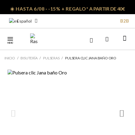
☀️ HASTA 6/08 · -15% + REGALO*
A PARTIR DE 40€
B2B
Español
MENÚ
INICIO
BISUTERÍA
PULSERAS
PULSERA CLIC JANA BAÑO ORO