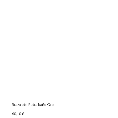
Brazalete Petra baño Oro
60,10 €
AÑADIR A LA CESTA