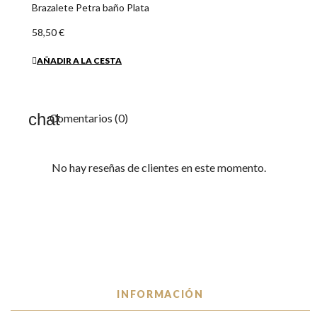
INFORMACIÓN
SOPORTE
CONTACTO
SUSCRÍBETE A NUESTRO BOLETÍN
Contacte con nosotros
¿Cómo comprar?
¿Quiénes somos? | Ras.es
Venta al Mayor de Bisuteria
Mapa del sitio
Objetos personalizados
Profesionales