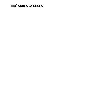
Brazalete Petra baño Plata
58,50 €
AÑADIR A LA CESTA
Comentarios (0)
No hay reseñas de clientes en este momento.