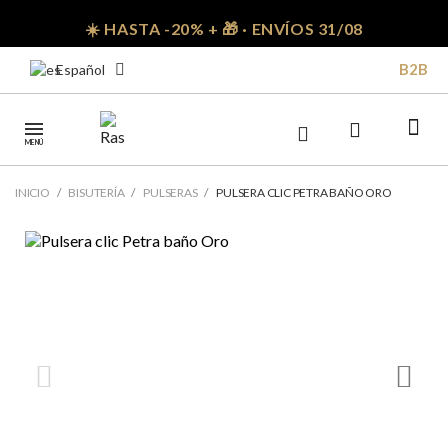
☀️ HASTA -20% + 🎁 · ENVÍOS 31/08
B2B
Español
MENÚ
INICIO
BISUTERÍA
PULSERAS
PULSERA CLIC PETRA BAÑO ORO