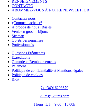
RENSEIGNEMENTS
CONTACTO
ABOMMEZ-VOUS À NOTRE NEWSLETTER
Contactez-nous
¿Comment acheter?
À propos de nous | Ras.es
Vente en gros de bijoux
Sitemap
Objets personnalisés
Professionnels
Questions Fréquentes
Expeditions
Garantie et Remboursements
Paiement
Politique de confidentialité et Mentions légales
Politique de cookies
Blog
✆ +34916293670
kiuras@kiuras.com
Hours: L-F - 9.00 - 15.00h