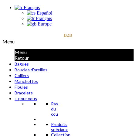
Français
Español
Français
Europe
B2B
Menu
Menu
Retour
Bagues
Boucles d'oreilles
Colliers
Manchettes
Fibules
Bracelets
+ pour vous
Ras-
du-
cou
Produits
spéciaux
Collection