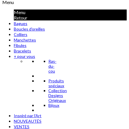
Menu
Menu
Retour
Bagues
Boucles d'oreilles
Colliers
Manchettes
Fibules
Bracelets
+ pour vous
Ras-
du-
cou
Produits
spéciaux
Collection
Designs
Originaux
Bijoux
Inspiré par l'Art
NOUVEAUTÉS
VENTES