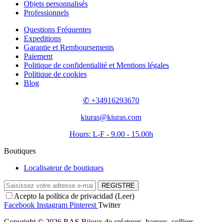
Objets personnalisés
Professionnels
Questions Fréquentes
Expeditions
Garantie et Remboursements
Paiement
Politique de confidentialité et Mentions légales
Politique de cookies
Blog
✆ +34916293670
kiuras@kiuras.com
Hours: L-F - 9.00 - 15.00h
Boutiques
Localisateur de boutiques
REGISTRE
Acepto la política de privacidad (
Leer
)
Facebook
Instagram
Pinterest
Twitter
Copyright © 2026 RAS Bijoux de créateurs, bagues, colliers,