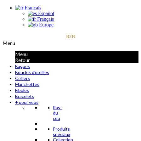
Français
Español
Français
Europe
B2B
Menu
Menu
Retour
Bagues
Boucles d'oreilles
Colliers
Manchettes
Fibules
Bracelets
+ pour vous
Ras-
du-
cou
Produits
spéciaux
Collection