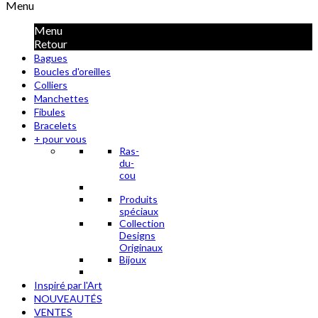
Menu
Menu
Retour
Bagues
Boucles d'oreilles
Colliers
Manchettes
Fibules
Bracelets
+ pour vous
Ras-
du-
cou
Produits
spéciaux
Collection
Designs
Originaux
Bijoux
Inspiré par l'Art
NOUVEAUTÉS
VENTES