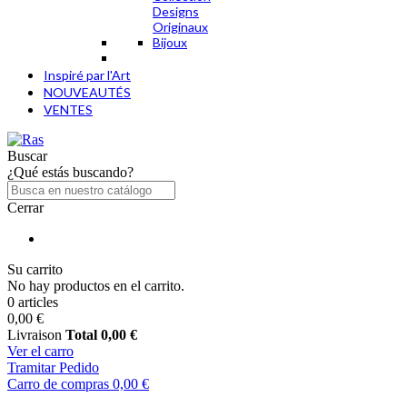
Designs
Originaux
Bijoux
Inspiré par l'Art
NOUVEAUTÉS
VENTES
Buscar
¿Qué estás buscando?
Cerrar
Su carrito
No hay productos en el carrito.
0 articles
0,00 €
Livraison
Total
0,00 €
Ver el carro
Tramitar Pedido
Carro de compras
0,00 €