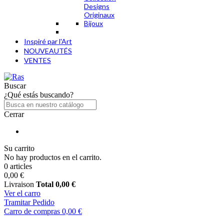
Designs
Originaux
Bijoux
Inspiré par l'Art
NOUVEAUTÉS
VENTES
Buscar
¿Qué estás buscando?
Cerrar
Su carrito
No hay productos en el carrito.
0 articles
0,00 €
Livraison
Total
0,00 €
Ver el carro
Tramitar Pedido
Carro de compras
0,00 €