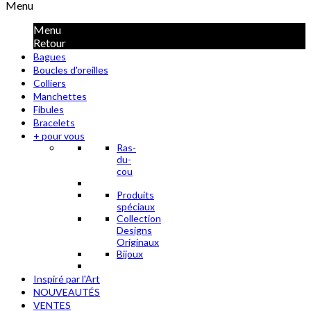
Menu
Menu
Retour
Bagues
Boucles d'oreilles
Colliers
Manchettes
Fibules
Bracelets
+ pour vous
Ras-
du-
cou
Produits
spéciaux
Collection
Designs
Originaux
Bijoux
Inspiré par l'Art
NOUVEAUTÉS
VENTES