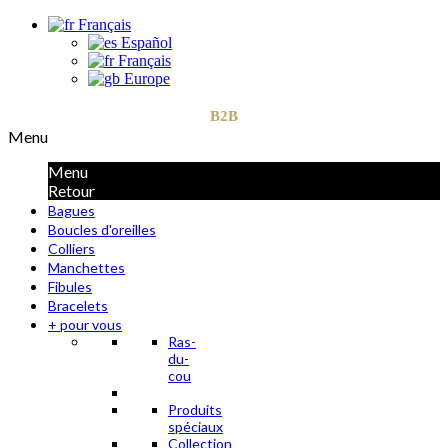
Français
Español
Français
Europe
B2B
Menu
Menu
Retour
Bagues
Boucles d'oreilles
Colliers
Manchettes
Fibules
Bracelets
+ pour vous
Ras-
du-
cou
Produits
spéciaux
Collection