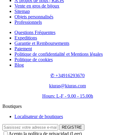
À propos de nous | Ras.es
Vente en gros de bijoux
Sitemap
Objets personnalisés
Professionnels
Questions Fréquentes
Expeditions
Garantie et Remboursements
Paiement
Politique de confidentialité et Mentions légales
Politique de cookies
Blog
✆ +34916293670
kiuras@kiuras.com
Hours: L-F - 9.00 - 15.00h
Boutiques
Localisateur de boutiques
REGISTRE
Acepto la política de privacidad (
Leer
)