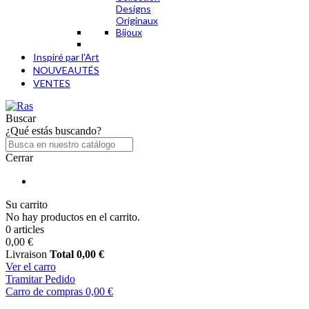
Designs
Originaux
Bijoux
Inspiré par l'Art
NOUVEAUTÉS
VENTES
Buscar
¿Qué estás buscando?
Cerrar
Su carrito
No hay productos en el carrito.
0 articles
0,00 €
Livraison
Total
0,00 €
Ver el carro
Tramitar Pedido
Carro de compras
0,00 €