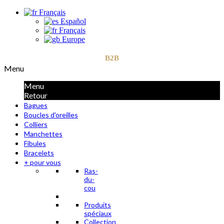
Français
Español
Français
Europe
B2B
Menu
Menu
Retour
Bagues
Boucles d'oreilles
Colliers
Manchettes
Fibules
Bracelets
+ pour vous
Ras-
du-
cou
Produits
spéciaux
Collection