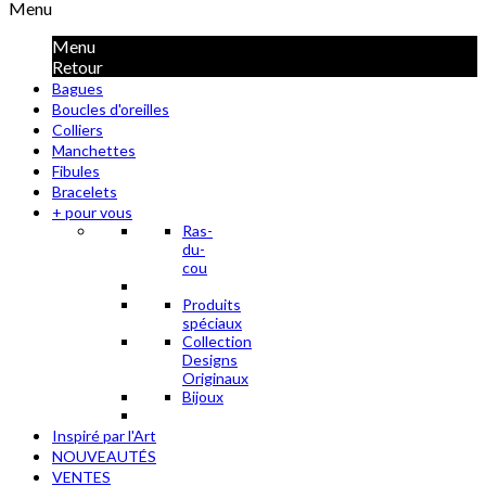
Menu
Menu
Retour
Bagues
Boucles d'oreilles
Colliers
Manchettes
Fibules
Bracelets
+ pour vous
Ras-
du-
cou
Produits
spéciaux
Collection
Designs
Originaux
Bijoux
Inspiré par l'Art
NOUVEAUTÉS
VENTES