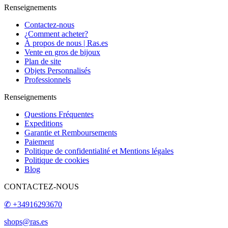
✆ +34916293670
shops@ras.es
Horaires: L-V - 9.00 - 15.00h
Abonnez-vous à notre newsletter
REGISTRE
Acepto la política de privacidad (
Leer
)
search
clear
Facebook
Instagram
Pinterest
Twitter
RENSEIGNEMENTS
RENSEIGNEMENTS
CONTACTO
ABOMMEZ-VOUS À NOTRE NEWSLETTER
Contactez-nous
¿Comment acheter?
À propos de nous | Ras.es
Vente en gros de bijoux
Sitemap
Objets personnalisés
Professionnels