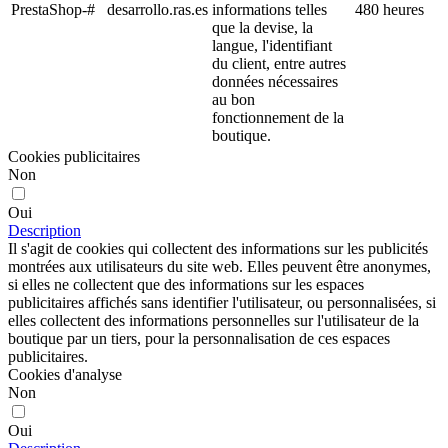
Non
Oui
Description
Ils sont utilisés pour améliorer l'expérience de navigation et
optimiser le fonctionnement de la boutique.
Autres cookies
Non
Oui
Description
Il s'agit de cookies sans finalité claire ou de ceux que nous sommes
encore en train de classifier.
Annuler
Rejeter tout
Accepter la sélection
Accepter tout
Renseignements
Contactez-nous
¿Comment acheter?
À propos de nous | Ras.es
Vente en gros de bijoux