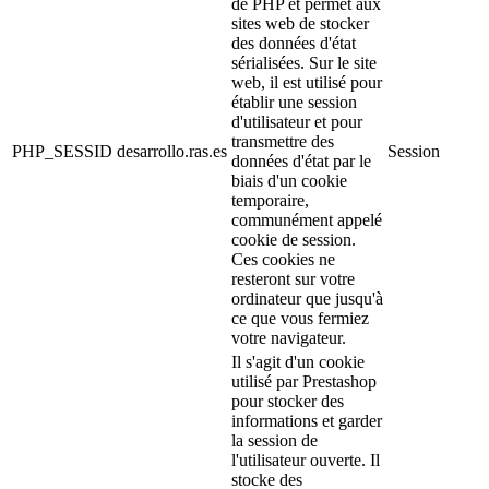
boutique.
Cookies publicitaires
Non
Oui
Description
Il s'agit de cookies qui collectent des informations sur les publicités
montrées aux utilisateurs du site web. Elles peuvent être anonymes,
si elles ne collectent que des informations sur les espaces
publicitaires affichés sans identifier l'utilisateur, ou personnalisées, si
elles collectent des informations personnelles sur l'utilisateur de la
boutique par un tiers, pour la personnalisation de ces espaces
publicitaires.
Cookies d'analyse
Non
Oui
Description
Collecter des informations sur la navigation de l'utilisateur dans la
boutique, généralement de manière anonyme, bien que parfois elles
permettent également d'identifier l'utilisateur de manière unique et
sans équivoque afin d'obtenir des rapports sur les intérêts de
l'utilisateur pour les produits ou services proposés par la boutique.
Cookies de performance