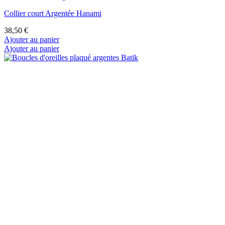
Collier court Argentée Hanami
38,50 €
Ajouter au panier
Ajouter au panier
Boucles d'oreilles plaqué argentes Batik
25,35 €
19,01 €
Sélection spéciale 25%
Ajouter au panier
Ajouter au panier
Ce site Web utilise ses propres cookies et ceux de tiers pour
améliorer nos services et vous montrer des publicités liées à vos
préférences en analysant vos habitudes de navigation. Pour donner
votre consentement à son utilisation, appuyez sur le bouton
Accepter.
Plus d'informations
Personnaliser les cookies
Rejeter tout
J'accepte