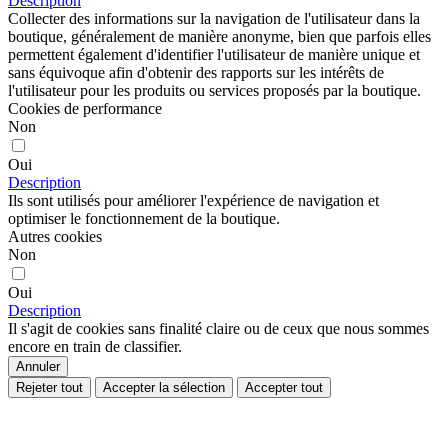
Plan de site
Objets Personnalisés
Professionnels
Renseignements
Questions Fréquentes
Expeditions
Garantie et Remboursements
Paiement
Politique de confidentialité et Mentions légales
Politique de cookies
Blog
CONTACTEZ-NOUS
✆ +34916293670
shops@ras.es
Horaires: L-F - 9.00 - 15.00h
Boutiques
Localisateur de boutiques