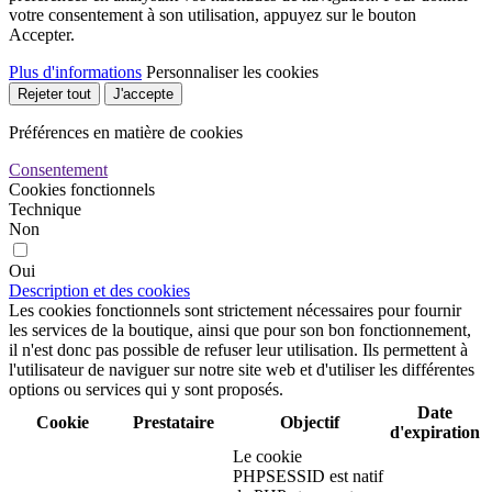
transmettre des
PHP_SESSID
desarrollo.ras.es
Session
données d'état par le
biais d'un cookie
temporaire,
communément appelé
cookie de session.
Ces cookies ne
resteront sur votre
ordinateur que jusqu'à
ce que vous fermiez
votre navigateur.
Il s'agit d'un cookie
utilisé par Prestashop
pour stocker des
informations et garder
la session de
l'utilisateur ouverte. Il
stocke des
PrestaShop-#
desarrollo.ras.es
informations telles
480 heures
que la devise, la
langue, l'identifiant
du client, entre autres
données nécessaires
au bon
fonctionnement de la