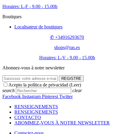
Questions Fréquentes
Expeditions
Garantie et Remboursements
Paiement
Politique de confidentialité et Mentions légales
Politique de cookies
Blog
✆ +34916293670
kiuras@kiuras.com
Hours: L-F - 9.00 - 15.00h
Boutiques
Localisateur de boutiques
REGISTRE
Acepto la política de privacidad (
Leer
)
Facebook
Instagram
Pinterest
Twitter
Copyright © 2026 RAS Bijoux de créateurs, bagues, colliers,
bracelets et accessoires