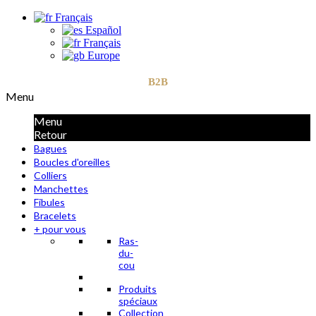
Français
Español
Français
Europe
B2B
Menu
Menu
Retour
Bagues
Boucles d'oreilles
Colliers
Manchettes
Fibules
Bracelets
+ pour vous
Ras-
du-
cou
Produits
spéciaux
Collection