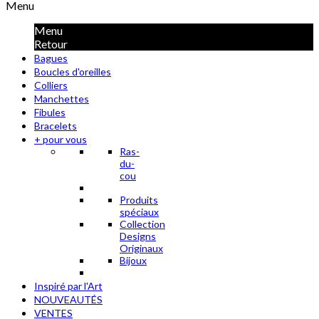
Menu
Menu
Retour
Bagues
Boucles d'oreilles
Colliers
Manchettes
Fibules
Bracelets
+ pour vous
Ras-
du-
cou
Produits
spéciaux
Collection
Designs
Originaux
Bijoux
Inspiré par l'Art
NOUVEAUTÉS
VENTES