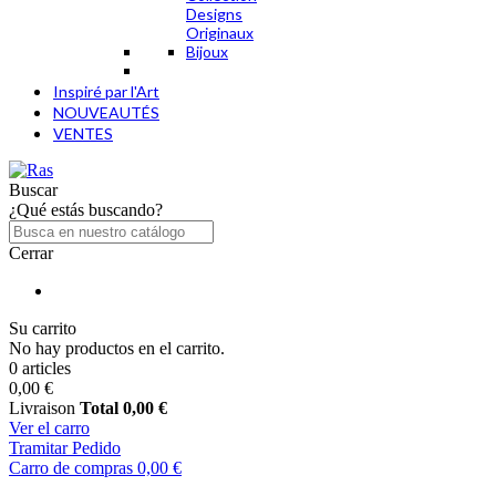
Designs
Originaux
Bijoux
Inspiré par l'Art
NOUVEAUTÉS
VENTES
Buscar
¿Qué estás buscando?
Cerrar
Su carrito
No hay productos en el carrito.
0 articles
0,00 €
Livraison
Total
0,00 €
Ver el carro
Tramitar Pedido
Carro de compras
0,00 €