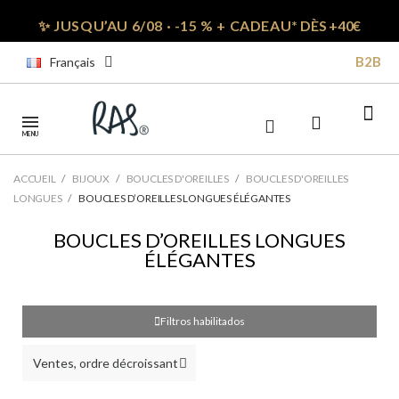
✨ JUSQU’AU 6/08 · -15 % + CADEAU*
DÈS +40€
B2B
Français
MENU
ACCUEIL
BIJOUX
BOUCLES D'OREILLES
BOUCLES D'OREILLES
LONGUES
BOUCLES D’OREILLES LONGUES ÉLÉGANTES
BOUCLES D’OREILLES LONGUES
ÉLÉGANTES
Filtros habilitados