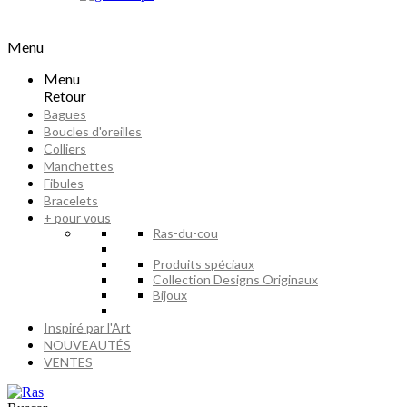
Menu
Menu
Retour
Bagues
Boucles d'oreilles
Colliers
Manchettes
Fibules
Bracelets
+ pour vous
Ras-du-cou
Produits spéciaux
Collection Designs Originaux
Bijoux
Inspiré par l'Art
NOUVEAUTÉS
VENTES