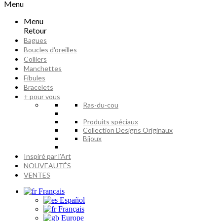
Menu
Menu
Retour
Bagues
Boucles d'oreilles
Colliers
Manchettes
Fibules
Bracelets
+ pour vous
Ras-du-cou
Produits spéciaux
Collection Designs Originaux
Bijoux
Inspiré par l'Art
NOUVEAUTÉS
VENTES
Français
Español
Français
Europe