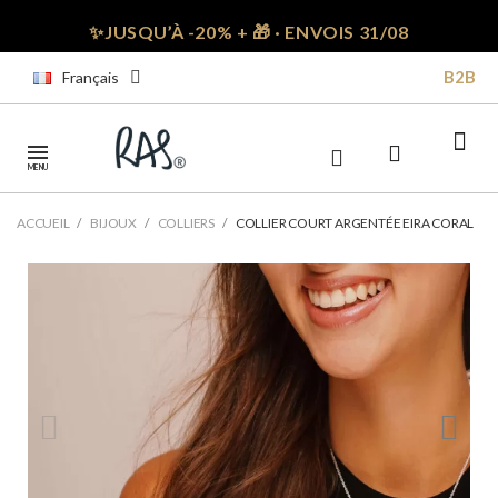
✨JUSQU’À -20% + 🎁 · ENVOIS 31/08
B2B
Français
MENU
ACCUEIL
BIJOUX
COLLIERS
COLLIER COURT ARGENTÉE EIRA CORAL