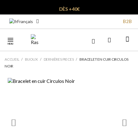
DÈS +40€
B2B
Français
MENU
ACCUEIL
BIJOUX
DERNIÈRES PIECES
BRACELET EN CUIR CIRCULOS
NOIR