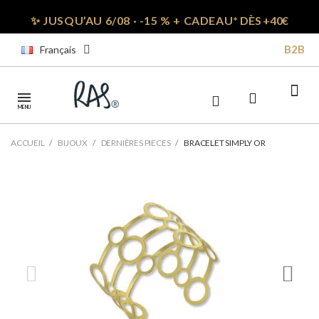
✨ JUSQU’AU 6/08 · -15 % + CADEAU*
DÈS +40€
B2B
Français
MENU
ACCUEIL
BIJOUX
DERNIÈRES PIECES
BRACELET SIMPLY OR