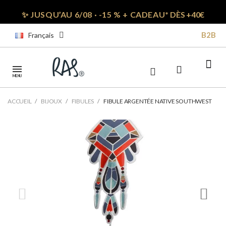
✨ JUSQU’AU 6/08 · -15 % + CADEAU*
DÈS +40€
B2B
Français
MENU
ACCUEIL
BIJOUX
FIBULES
FIBULE ARGENTÉE NATIVE SOUTHWEST