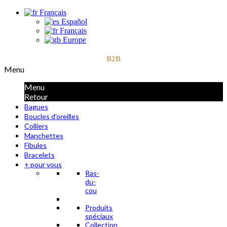
Français
Español
Français
Europe
B2B
Menu
Menu
Retour
Bagues
Boucles d'oreilles
Colliers
Manchettes
Fibules
Bracelets
+ pour vous
Ras-
du-
cou
Produits
spéciaux
Collection