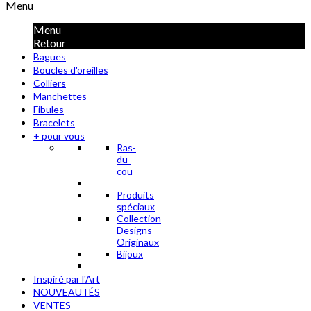
Menu
Menu
Retour
Bagues
Boucles d'oreilles
Colliers
Manchettes
Fibules
Bracelets
+ pour vous
Ras-
du-
cou
Produits
spéciaux
Collection
Designs
Originaux
Bijoux
Inspiré par l'Art
NOUVEAUTÉS
VENTES