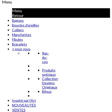
Menu
Menu
Retour
Bagues
Boucles d'oreilles
Colliers
Manchettes
Fibules
Bracelets
+ pour vous
Ras-
du-
cou
Produits
spéciaux
Collection
Designs
Originaux
Bijoux
Inspiré par l'Art
NOUVEAUTÉS
VENTES