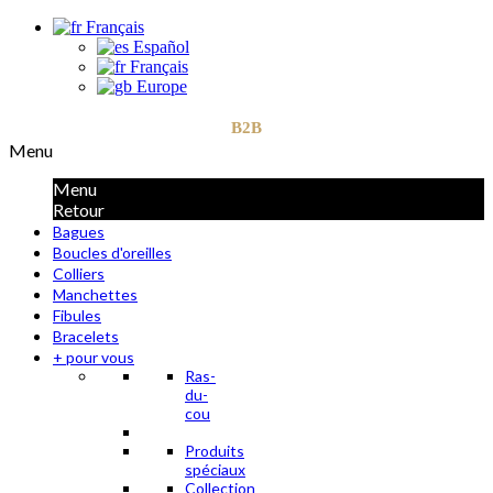
Français
Español
Français
Europe
B2B
Menu
Menu
Retour
Bagues
Boucles d'oreilles
Colliers
Manchettes
Fibules
Bracelets
+ pour vous
Ras-
du-
cou
Produits
spéciaux
Collection