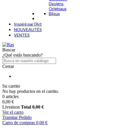
Designs
Originaux
Bijoux
Inspiré par l'Art
NOUVEAUTÉS
VENTES
Buscar
¿Qué estás buscando?
Cerrar
Su carrito
No hay productos en el carrito.
0 articles
0,00 €
Livraison
Total
0,00 €
Ver el carro
Tramitar Pedido
Carro de compras
0,00 €