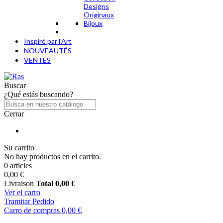
Designs
Originaux
Bijoux
Inspiré par l'Art
NOUVEAUTÉS
VENTES
Buscar
¿Qué estás buscando?
Cerrar
Su carrito
No hay productos en el carrito.
0 articles
0,00 €
Livraison
Total
0,00 €
Ver el carro
Tramitar Pedido
Carro de compras
0,00 €