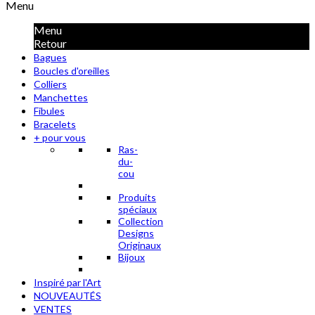
Menu
Menu
Retour
Bagues
Boucles d'oreilles
Colliers
Manchettes
Fibules
Bracelets
+ pour vous
Ras-
du-
cou
Produits
spéciaux
Collection
Designs
Originaux
Bijoux
Inspiré par l'Art
NOUVEAUTÉS
VENTES