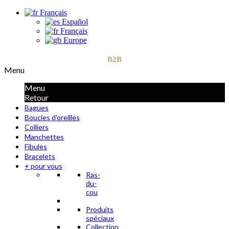
Français
Español
Français
Europe
B2B
Menu
Menu
Retour
Bagues
Boucles d'oreilles
Colliers
Manchettes
Fibules
Bracelets
+ pour vous
Ras-
du-
cou
Produits
spéciaux
Collection