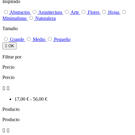
Inspirado
Abstractos
Arquitectura
Arte
Flores
Hojas
Minimalistas
Naturaleza
Tamaño
Grande
Medio
Pequeño

OK
Filtrar por
Precio
Precio


17,00 € - 56,00 €
Producto
Producto

