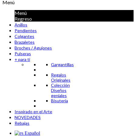
Menú
Menú
Regreso
Anillos
Pendientes
Colgantes
Brazaletes
Broches / Agujones
Pulseras
+ para ti
Gargantillas
Regalos
Originales
Colección
Diseños
geniales
Bisutería
Inspirado en el Arte
NOVEDADES
Rebajas
Español