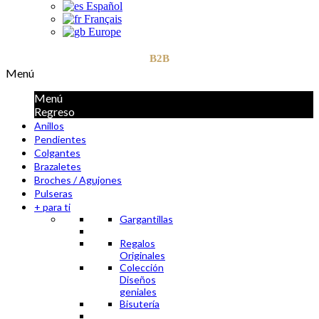
Español
Français
Europe
B2B
Menú
Menú
Regreso
Anillos
Pendientes
Colgantes
Brazaletes
Broches / Agujones
Pulseras
+ para ti
Gargantillas
Regalos
Originales
Colección
Diseños
geniales
Bisutería