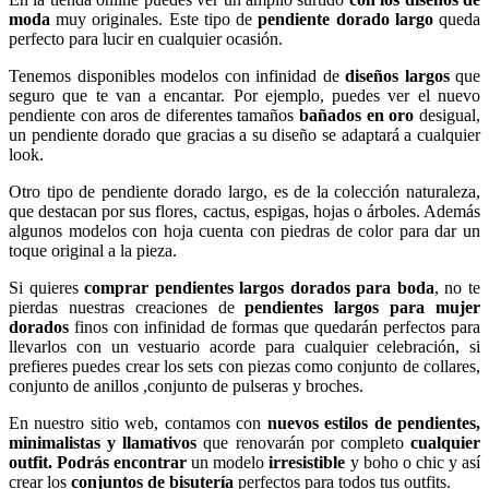
moda
muy originales. Este tipo de
pendiente dorado largo
queda
perfecto para lucir en cualquier ocasión.
Tenemos disponibles modelos con infinidad de
diseños largos
que
seguro que te van a encantar. Por ejemplo, puedes ver el nuevo
pendiente con aros de diferentes tamaños
bañados en oro
desigual,
un pendiente dorado que gracias a su diseño se adaptará a cualquier
look.
Otro tipo de pendiente dorado largo, es de la colección naturaleza,
que destacan por sus flores, cactus, espigas, hojas o árboles. Además
algunos modelos con hoja cuenta con piedras de color para dar un
toque original a la pieza.
Si quieres
comprar pendientes largos dorados para boda
, no te
pierdas nuestras creaciones de
pendientes largos para mujer
dorados
finos con infinidad de formas que quedarán perfectos para
llevarlos con un vestuario acorde para cualquier celebración, si
prefieres puedes crear los sets con piezas como conjunto de collares,
conjunto de anillos ,conjunto de pulseras y broches.
En nuestro sitio web, contamos con
nuevos estilos de pendientes,
minimalistas y llamativos
que renovarán por completo
cualquier
outfit. Podrás encontrar
un modelo
irresistible
y boho o chic y así
crear los
conjuntos de bisutería
perfectos para todos tus outfits.